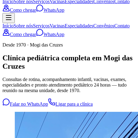
Início
Sobre nós
Serviços
Vacinas
Especialidades
Convênios
Contato
Como chegar
WhatsApp
Início
Sobre nós
Serviços
Vacinas
Especialidades
Convênios
Contato
Como chegar
WhatsApp
Desde 1970 · Mogi das Cruzes
Clínica pediátrica completa em Mogi das
Cruzes
Consultas de rotina, acompanhamento infantil, vacinas, exames,
especialidades e pronto atendimento pediátrico 24 horas — tudo
reunido na mesma unidade, desde 1970.
Falar no WhatsApp
Ligar para a clínica