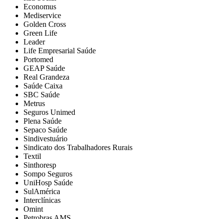
Economus
Mediservice
Golden Cross
Green Life
Leader
Life Empresarial Saúde
Portomed
GEAP Saúde
Real Grandeza
Saúde Caixa
SBC Saúde
Metrus
Seguros Unimed
Plena Saúde
Sepaco Saúde
Sindivestuário
Sindicato dos Trabalhadores Rurais
Textil
Sinthoresp
Sompo Seguros
UniHosp Saúde
SulAmérica
Interclínicas
Omint
Petrobras AMS