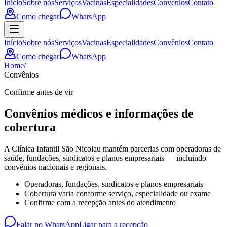
Início
Sobre nós
Serviços
Vacinas
Especialidades
Convênios
Contato
Como chegar
WhatsApp
Início
Sobre nós
Serviços
Vacinas
Especialidades
Convênios
Contato
Como chegar
WhatsApp
Home
/
Convênios
Confirme antes de vir
Convênios médicos e informações de
cobertura
A Clínica Infantil São Nicolau mantém parcerias com operadoras de
saúde, fundações, sindicatos e planos empresariais — incluindo
convênios nacionais e regionais.
Operadoras, fundações, sindicatos e planos empresariais
Cobertura varia conforme serviço, especialidade ou exame
Confirme com a recepção antes do atendimento
Falar no WhatsApp
Ligar para a recepção