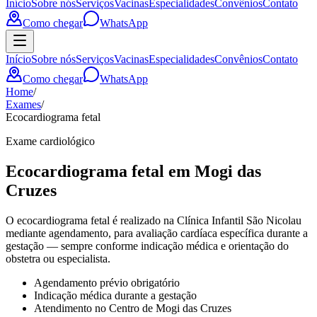
Início
Sobre nós
Serviços
Vacinas
Especialidades
Convênios
Contato
Como chegar
WhatsApp
Início
Sobre nós
Serviços
Vacinas
Especialidades
Convênios
Contato
Como chegar
WhatsApp
Home
/
Exames
/
Ecocardiograma fetal
Exame cardiológico
Ecocardiograma fetal em Mogi das
Cruzes
O ecocardiograma fetal é realizado na Clínica Infantil São Nicolau
mediante agendamento, para avaliação cardíaca específica durante a
gestação — sempre conforme indicação médica e orientação do
obstetra ou especialista.
Agendamento prévio obrigatório
Indicação médica durante a gestação
Atendimento no Centro de Mogi das Cruzes