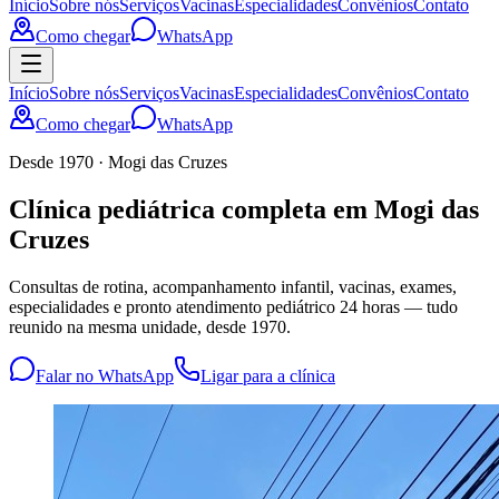
Início
Sobre nós
Serviços
Vacinas
Especialidades
Convênios
Contato
Como chegar
WhatsApp
Início
Sobre nós
Serviços
Vacinas
Especialidades
Convênios
Contato
Como chegar
WhatsApp
Desde 1970 · Mogi das Cruzes
Clínica pediátrica completa em Mogi das
Cruzes
Consultas de rotina, acompanhamento infantil, vacinas, exames,
especialidades e pronto atendimento pediátrico 24 horas — tudo
reunido na mesma unidade, desde 1970.
Falar no WhatsApp
Ligar para a clínica